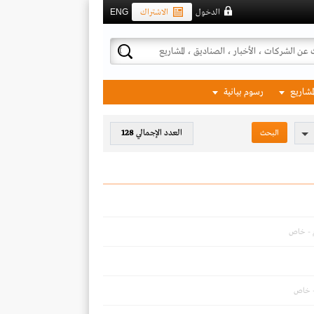
الدخول
الاشتراك
ENG
لمشاريع
رسوم بيانية
العدد الإجمالي
128
م - خاص
- خاص