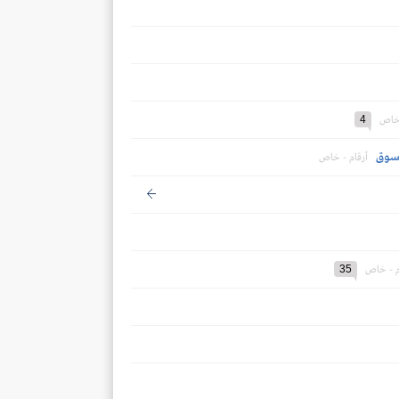
4
 خاص
أرقام - خاص
35
م - خاص