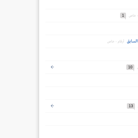
1
 - خاص
أرقام - خاص
10
13