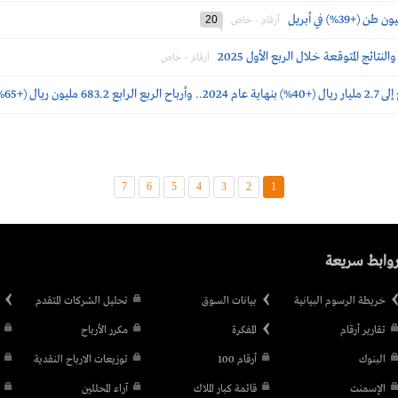
20
أرقام - خاص
ائج المتوقعة خلال الربع الأول 2025
أرقام - خاص
 ريال (+65%)
7
6
5
4
3
2
1
وابط سريعة
خريطة الرسوم البيانية
بيانات السوق
تحليل الشركات المتقدم
تقارير أرقام
المفكرة
مكرر الأرباح
البنوك
أرقام 100
توزيعات الارباح النقدية
الإسمنت
قائمة كبار الملاك
آراء المحللين