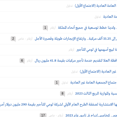
لعامة العادية (الاجتماع الأول)
تداول
ة العادية
تداول
1
أرقام
يرة الأجل
2
أرقام - خاص
ة لبيع أسهمها في لومي للتأجير
أرقام
لعلا لتقديم خدمة تأجير مركبات بقيمة 41.8 مليون ريال
6
أرقام
ر العادية (الاجتماع الأول)
تداول
تماع الجمعية العامة غير العادية
1
تداول
الموازية للربع الثالث 2023
8
أرقام
 الطرح العام الأولي لشركة لومي للتأجير بقيمة 290 مليون دولار أمريكي في سوق المال السعودي
ر.. كخامس إدراج في تاسي عام 2023
17
أرقام - خاص