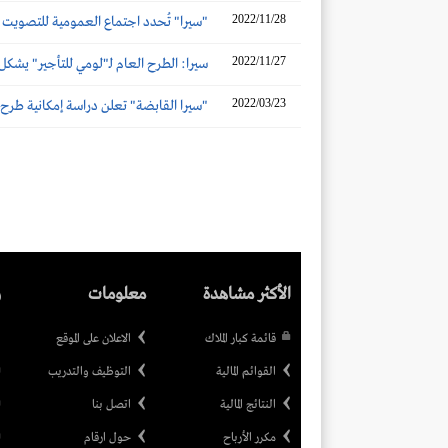
2022/11/28
"سيرا" تُحدد اجتماع العمومية للتصويت 
2022/11/27
سيرا: الطرح العام لـ"لومي للتأجير" يشك
2022/03/23
"سيرا القابضة" تعلن دراسة إمكانية طرح
الأكثر مشاهدة
معلومات
ر
قائمة كبار الملاك
الاعلان على الموقع
القوائم المالية
التوظيف والتدريب
النتائج المالية
اتصل بنا
مكرر الأرباح
حول ارقام