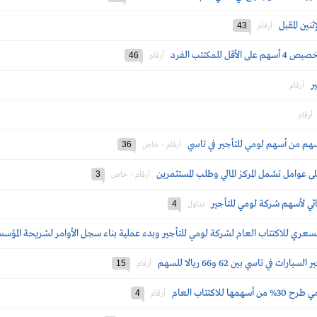
ثنين المقبل
43
أرقام
46
أرقام
ر
أرقام
أرقام
36
أرقام - خاص
ى عوامل تشمل المركز المالي وطلب المستثمرين
3
أرقام - خاص
ي لأسهم شركة لومي للتأجير
4
تداول
لسعري للاكتتاب العام لشركة لومي للتأجير وبدء عملية بناء سجل الأوامر لشريحة المؤس
ي تاسي بين 62 و66 ريالا للسهم
15
أرقام
اكتتاب العام
4
أرقام