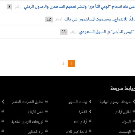
على فك اندماج "لومي للتأجير" وتنشر تعميم المساهمين والجدول الزمني
3
أرقام
ل فكًا للاندماج.. وسيصوت المساهمون على ذلك
12
أرقام
 "لومي للتأجير" في السوق السعودي
28
أرقام
2
1
وابط سريعة
خريطة الرسوم البيانية
بيانات السوق
تحليل الشركات المتقدم
تقارير أرقام
المفكرة
مكرر الأرباح
البنوك
أرقام 100
توزيعات الارباح النقدية
الإسمنت
قائمة كبار الملاك
آراء المحللين