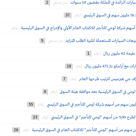
الرائدة في المملكة بغضون 10 سنوات
2
بيان صحفي
37
أرقام
هم شركة لومي للتأجير للاكتتاب العام الأولي والإدراج في السوق الرئيسية
تداول
عات السيارات المستعملة لتلبية الطلب المتزايد
5
بيان صحفي
يون ريال
1
أرقام
و بـ471.2 مليون ريال
18
أرقام
 إف جي هيرميس لترتيب طرحها العام
7
أرقام
 لومي في السوق الرئيسية بعد موافقة هيئة السوق
8
أرقام
55
أرقام
لسوق الرئيسي
23
أرقام
28
أرقام