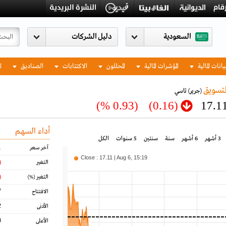
السعودية
يانات المالية
المؤشرات المالية
المحللون
الاكتتابات
الصناديق
ا
لتسويق
(جرير)
تاسي
(0.93 %)
(0.16)
17.1
أداء السهم
3 أشهر
6 أشهر
سنة
سنتين
5 سنوات
الكل
1
آخر سعر
Close : 17.11 | Aug 6, 15:19
16)
التغير
93)
التغير
(%)
7
الافتتاح
2
الأدنى
0
الأعلى