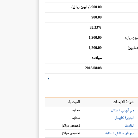
900.00 (مليون ريال)
900.00
33.33%
1,200.00
يون ريال)
1,200.00
(مليون)
موافقة
2018/08/08
شركة الأبحاث
التوصية
جي آي بي كابيتال
محايد
الجزيرة كابيتال
محايد
الفامينا
تخفيض مراكز
مورغان ستانلي العالمية
تخفيض مراكز