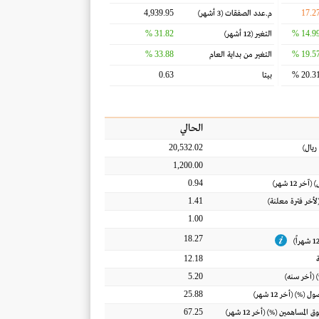
4,939.95
17.2
م.عدد الصفقات
(3 أشهر)
31.82 %
14.99 
التغير
(12 أشهر)
33.88 %
19.57 
التغير من بداية العام
0.63
20.31 
بيتا
الحالي
20,532.02
ريال
)
1,200.00
0.94
) (آخر 12 شهر)
1.41
(لأخر فترة معلنة)
1.00
18.27
12.18
5.20
 (أخر سنه)
25.88
أصول
(%) (أخر 12 شهر)
67.25
ق المساهمين
(%) (أخر 12 شهر)