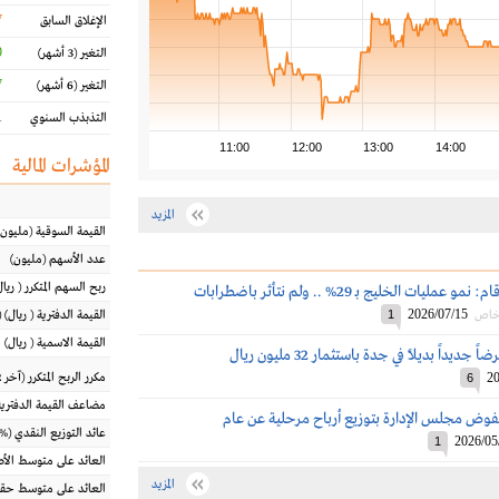
7
الإغلاق السابق
%
التغير
(3 أشهر)
%
التغير
(6 أشهر)
%
التذبذب السنوي
11:00
12:00
13:00
14:00
المؤشرات المالية
المزيد
القيمة السوقية
(مليون
عدد الأسهم
(مليون)
ربح السهم المتكرر
(
ريال
رئيس جرير لـ أرقام: نمو عمليات الخليج بـ 29% .. ولم نتأثر باضطرابات
2026/07/15
 خاص
1
القيمة الدفترية
(
ريال
) 
القيمة الاسمية
(
ريال
)
ديداً بديلاً في جدة باستثمار 32 مليون ريال
20
مكرر الربح المتكرر (آخر 12 شهراً)
6
مضاعف القيمة الدفترية
وض مجلس الإدارة بتوزيع أرباح مرحلية عن عام
عائد التوزيع النقدي
(%)
2026/05
1
العائد على متوسط ال
المزيد
العائد على متوسط حقو