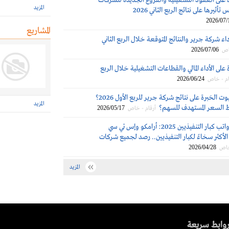
 على العقود التشغيلية والفروع الجديدة للشركات
المزيد
تأثيرها على نتائج الربع الثاني 2026
2026/07/
المشاريع
اء شركة جرير والنتائج المتوقعة خلال الربع الثاني
2026/07/06
اص
على الأداء المالي والقطاعات التشغيلية خلال الربع
2026/06/24
ام - خاص
بم علقت بيوت الخبرة على نتائج شركة جرير للربع الأول 2026؟
المزيد
 السعر المستهدف للسهم؟
2026/05/17
أرقام - خاص
مكافآت ورواتب كبار التنفيذيين 2025: أرامكو وإس تي سي
لأكثر سخاءً لكبار التنفيذيين.. رصد لجميع شركات
2026/04/28
خاص
المزيد
وابط سريعة