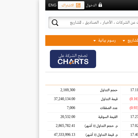
الدخول
الاشتراك
ENG
لمشاريع
رسوم بيانية
تصفح الشركة على
2,169,300
17.1
حجم التداول
37,240,134.00
(0.
قيمة التداول
7,006
(0.
عدد الصفقات
20,532.00
17.2
القيمة السوقية
2,865,782.41
17.0
م. حجم التداول
(3 أشهر)
47,333,996.13
17.4
م. قيمة التداول
(3 أشهر)