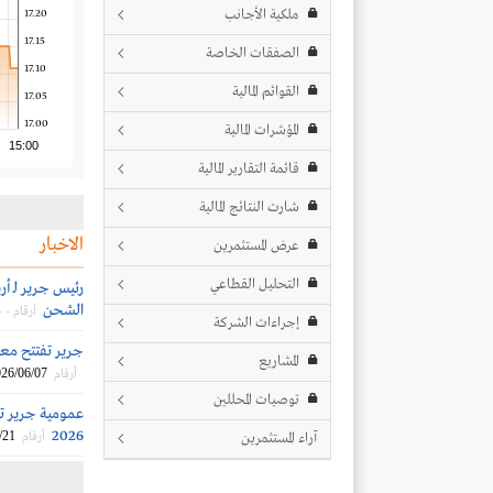
ملكية الأجانب
17.20
17.15
الصفقات الخاصة
17.10
القوائم المالية
17.05
17.00
المؤشرات المالية
15:00
قائمة التقارير المالية
شارت النتائج المالية
الاخبار
عرض المستثمرين
التحليل القطاعي
الشحن
أرقام -
إجراءات الشركة
جرير تفتتح معرضاً ج
المشاريع
26/06/07
أرقام
توصيات المحللين
عمومية جرير تف
2026
/21
آراء المستثمرين
أرقام