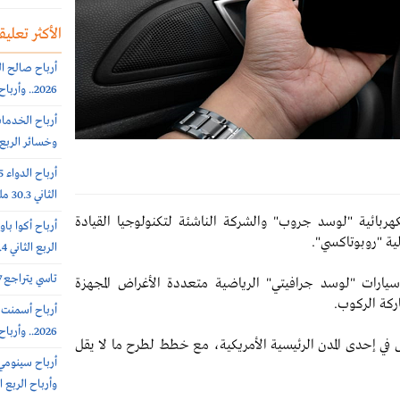
الأكثر تعليقا
2026.. وأرباح الربع الثانى 6.4 مليون ريال (-64%)
وخسائر الربع الثاني 56.6
الثاني 30.3 مليون ريال (-65%)
هربائية "لوسد جروب" والشركة الناشئة لتكنولوجيا القيادة
ية "روبوتاكسي".
الربع الثاني 308.4 مليون ريال
تاسي يتراجع 0.7% عند 10812 نقطة.. بتداولات 5.7 مليار ريال
رات "لوسد جرافيتي" الرياضية متعددة الأغراض المجهزة
ركة الركوب.
2026.. وأرباح الربع الثاني 102 مليون ريال (+7%)
بل في إحدى المدن الرئيسية الأمريكية، مع خطط لطرح ما لا يقل
وأرباح الربع الثاني 385.7 