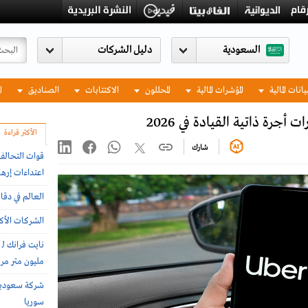
السعودية
يانات المالية
المؤشرات المالية
المحللون
الاكتتابات
الصناديق
ا
جرة ذاتية القيادة في 2026
الأكثر قراءة
شارك
اعتداءات إرها
العالم في دقا
الشركات الأكثر
مليون متر مربع 
سوريا