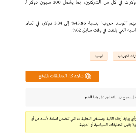
وأوضحت "أوبر" أنها تستثمر مئات الملايين من الدولارات في كل من الشركتين، بما يشمل 300 مليون دولار لـ
وفي تعاملات ما قبل افتتاح وول ستريت، ارتفع سهم "لوسد جروب" بنسبة 45.86% إلى 3.34 دولار، في تمام
رات الكهربائية
لوسيد
شاهد كل التعليقات بالموقع
 المسموح بها للتعليق على هذا الخبر
رأي بوابة أرقام المالية. وستلغى التعليقات التي تتضمن اساءة لأشخاص أو
 يقبل التعليقات السياسية أو الدينية.