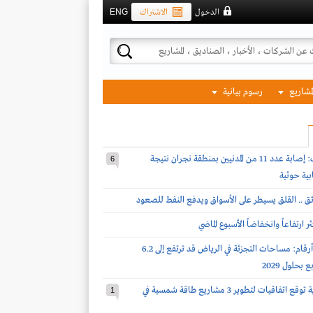
الدخول
الاشتراك
ENG
لمشاريع
رسوم بيانية
قوات التحالف: إصابة عدد 11 من المدنيين بمنطقة نجران نتيجة
6
بية حوثية
ئق .. القلق يسيطر على الأسواق ويدفع النفط للصعود
 ارتفاعاً وانخفاضاً الأسبوع الماضي
نايت فرانك لـ أرقام: مساحات التجزئة في الرياض قد ترتفع إلى 6.2
بحلول 2029
شركة سعودية توقع اتفاقيات لتطوير 3 مشاريع طاقة شمسية في
1