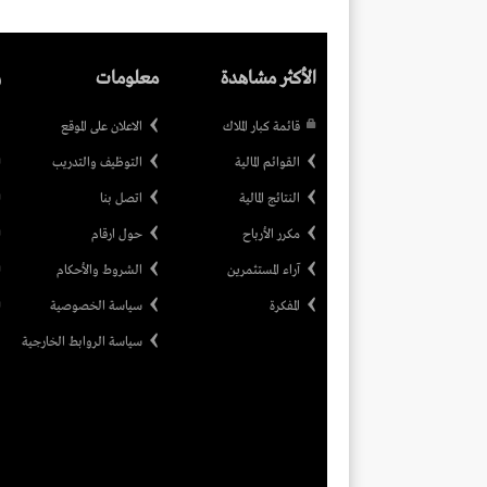
الأكثر مشاهدة
معلومات
ر
قائمة كبار الملاك
الاعلان على الموقع
القوائم المالية
التوظيف والتدريب
النتائج المالية
اتصل بنا
مكرر الأرباح
حول ارقام
آراء المستثمرين
الشروط والأحكام
المفكرة
سياسة الخصوصية
سياسة الروابط الخارجية