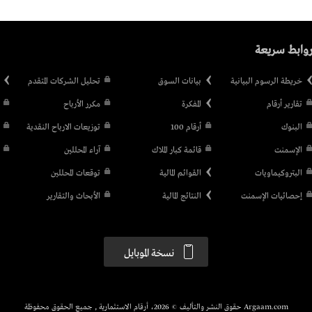
وابط سريعة
خريطة الرسوم البيانية
بيانات السوق
تحليل الشركات المتقدم
تقارير أرقام
المفكرة
مكرر الأرباح
البنوك
أرقام 100
توزيعات الارباح النقدية
الإسمنت
قائمة كبار الملاك
آراء المحللين
البتروكيماويات
القوائم المالية
توقعات المحللين
إحصائيات الإسمنت
النتائج المالية
الأبحاث والتقارير
نسخة الموبايل
Argaam.com حقوق النشر والتأليف © 2026، أرقام الاستثمارية , جميع الحقوق محفوظة