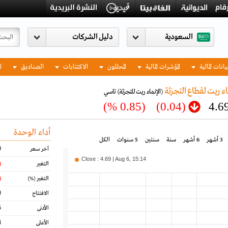
السعودية
يانات المالية
المؤشرات المالية
المحللون
الاكتتابات
الصناديق
ا
ء ريت لقطاع التجزئة
(الإنماء ريت للتجزئة)
تاسي
(0.85 %)
(0.04)
4.6
أداء الوحدة
3 أشهر
6 أشهر
سنة
سنتين
5 سنوات
الكل
9
آخر سعر
Close : 4.69 | Aug 6, 15:14
04)
التغير
85)
التغير
(%)
0
الافتتاح
5
الأدنى
4
الأعلى