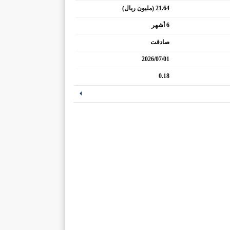
21.64 (مليون ريال)
6 أشهر
صادقت
2026/07/01
0.18