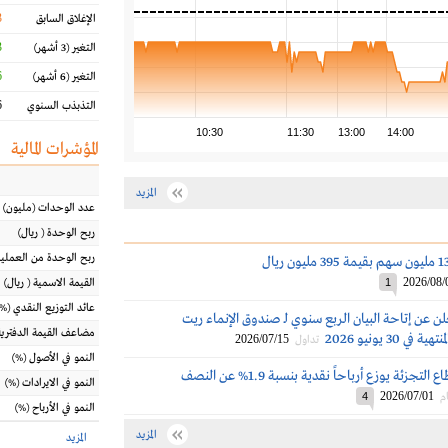
3
الإغلاق السابق
%
التغير
(3 أشهر)
%
التغير
(6 أشهر)
%
التذبذب السنوي
10:30
11:30
13:00
14:00
المؤشرات المالية
المزيد
عدد الوحدات
(مليون)
ربح الوحدة
(
ريال
)
ربح الوحدة من العملي
2026/08/
1
القيمة الاسمية
(
ريال
)
عائد التوزيع النقدي
(%)
تعلن عن إتاحة البيان الربع سنوي لـ صندوق الإنماء ريت
مضاعف القيمة الدفترية
ي 30 يونيو 2026
2026/07/15
تداول
النمو في الأصول
(%)
الإنماء ريت لقطاع التجزئة يوزع أرباحاً نقدية بنسبة 1.9% عن النصف
النمو في الايرادات
(%)
2026/07/01
م
4
النمو في الأرباح
(%)
المزيد
المزيد