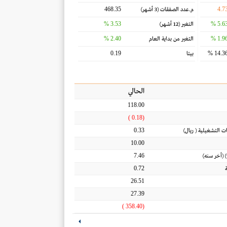
468.35
4.7
م.عدد الصفقات
(3 أشهر)
3.53 %
5.63 
التغير
(12 أشهر)
2.40 %
1.96 
التغير من بداية العام
0.19
14.36 
بيتا
الحالي
118.00
(0.18 )
0.33
ات التشغيلية
(
ريال
)
10.00
7.46
 (أخر سنه)
0.72
26.51
27.39
(358.40 )