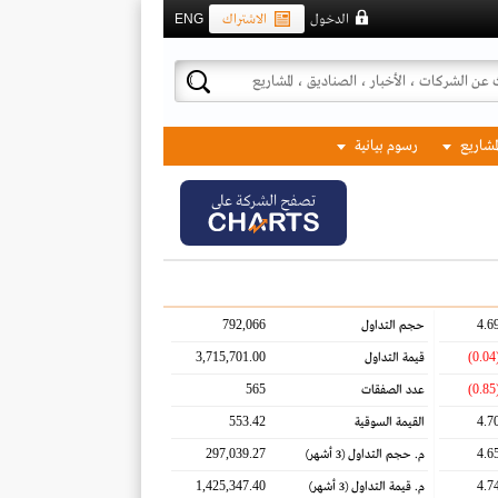
الدخول
الاشتراك
ENG
لمشاريع
رسوم بيانية
تصفح الشركة على
792,066
4.6
حجم التداول
3,715,701.00
(0.
قيمة التداول
565
(0.
عدد الصفقات
553.42
4.7
القيمة السوقية
297,039.27
4.6
م. حجم التداول
(3 أشهر)
1,425,347.40
4.7
م. قيمة التداول
(3 أشهر)