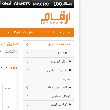
الأخبار
قطاعات
معلومات الشركات
الب
صندوق الإنما
معلومات الصندوق
9
4345
CHARTS
ملف الصندوق
5 أيام
1 يوم
عقارات الصندوق
تشارت
الصناديق المماثلة
4.83
4.80
الهيكل التنظيمي
4.78
كبار المساهمين
4.75