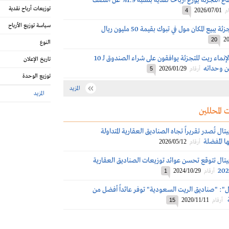
الإنماء ريت لقطاع التجزئة يوزع أرباحاً نقدية بنسبة 1.9% عن النصف
توزيعات أرباح نقدية
2026/07/01
م
4
سياسة توزيع الأرباح
 يبيع المكان مول في تبوك بقيمة 50 مليون ريال
20
20
النوع
مالكو وحدات الإنماء ريت للتجزئة يوافقون على شراء الصندوق لـ 10
تاريخ الإعلان
ن وحداته
2026/01/29
أرقام
5
توزيع الوحدة
المزيد
المزيد
 المحللين
تال تُصدر تقريراً تجاه الصناديق العقارية المتداولة
ا المُفضلة
2026/05/12
أرقام
بيتال تتوقع تحسن عوائد توزيعات الصناديق العقارية
2024/10/29
أرقام
1
ال": "صناديق الريت السعودية" توفر عائداً أفضل من
ة
2020/11/11
أرقام
15