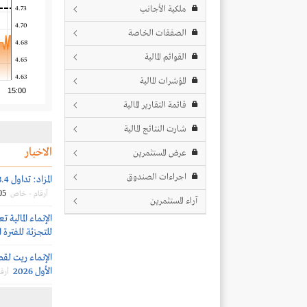
ملكية الأجانب
4.73
4.70
الصفقات الخاصة
4.68
القوائم المالية
4.65
4.63
المؤشرات المالية
15:00
قائمة التقارير المالية
شارت النتائج المالية
الاخبار
عرض المستثمرين
اجراءات الصندوق
المزاد: تداول 13.4 مليون سهم بقيمة 395 مليون ريال
05
أرقام - خاص
آراء المستثمرين
الإنماء المالية 
للتجزئة للفترة المنتهية ف
الأول 2026
أرقا