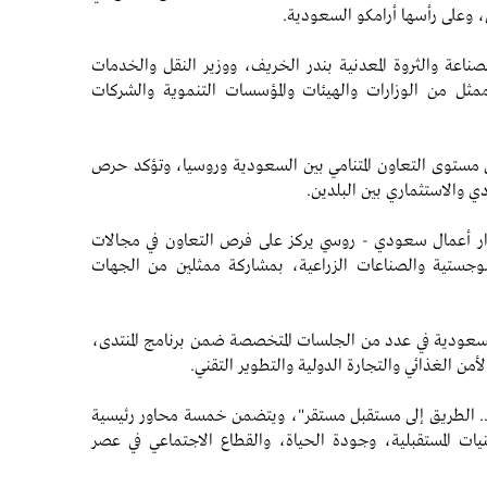
وعلى رأسها أرامكو السعودية.
اعة والثروة المعدنية بندر الخريف، ووزير النقل والخدمات
وجستية صالح الجاسر، إلى جانب نحو 200 ممثل من الوزارات والهيئات والمؤسسات التنموية والشركات
ستوى التعاون المتنامي بين السعودية وروسيا، وتؤكد حرص
ي والاستثماري بين البلدين.
 أعمال سعودي - روسي يركز على فرص التعاون في مجالات
للوجستية والصناعات الزراعية، بمشاركة ممثلين من الجهات
لسعودية في عدد من الجلسات المتخصصة ضمن برنامج المنتدى،
أمن الغذائي والتجارة الدولية والتطوير التقني.
ي.. الطريق إلى مستقبل مستقر"، ويتضمن خمسة محاور رئيسية
نيات المستقبلية، وجودة الحياة، والقطاع الاجتماعي في عصر