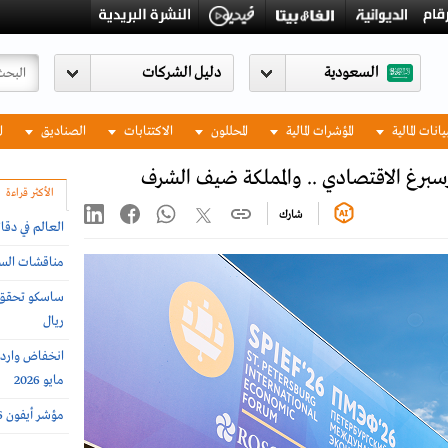
السعودية
يانات المالية
المؤشرات المالية
المحللون
الاكتتابات
الصناديق
ا
سبرغ الاقتصادي .. والمملكة ضيف الشرف
الأكثر قراءة
شارك
العالم في دقا
مناقشات السوق ا
ريال
مايو 2026
مؤشر أيفون 2026 .. أغلى وأرخص دول العالم لشراء الجوال