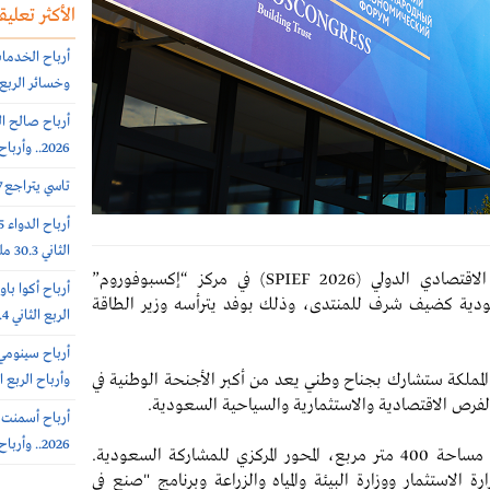
الأكثر تعليقا
وخسائر الربع الثاني 56.6
2026.. وأرباح الربع الثانى 6.4 مليون ريال (-64%)
تاسي يتراجع 0.7% عند 10812 نقطة.. بتداولات 5.7 مليار ريال
الثاني 30.3 مليون ريال (-65%)
انطلقت الأربعاء أعمال منتدى سانت بطرسبرغ الاقتصادي الدولي (SPIEF 2026) في مركز “إكسبوفوروم”
سعودية كضيف شرف للمنتدى، وذلك بوفد يترأسه وزير الطاقة
الربع الثاني 308.4 مليون ريال
مملكة ستشارك بجناح وطني يعد من أكبر الأجنحة الوطنية في
وأرباح الربع الثاني 385.7 
رص الاقتصادية والاستثمارية والسياحية السعودية.
2026.. وأرباح الربع الثاني 31.3 مليون ريال (+45%)
ويشكل الجناح الوطني السعودي، الذي يمتد على مساحة 400 متر مربع، المحور المركزي للمشاركة السعودية.
لاستثمار ووزارة البيئة والمياه والزراعة وبرنامج "صنع في