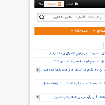
الدخول
الاشتراك
ENG
لمشاريع
رسوم بيانية
ئق .. مفاوضات هرمز تبقي الأسواق في حالة ترقب
لسعودي ليوم الخميس 6 أغسطس 2026
ساسكو تحقق ربح فرق تقييم من استثمارها في xAI بقيمة 62.6 مليون
6
انخفاض واردات السعودية السلعية إلى 67.8 مليار ريال (-20%) خلال
5