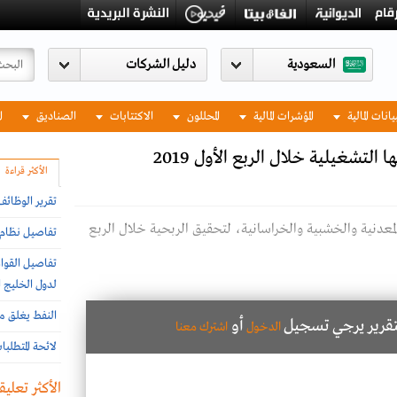
السعودية
يانات المالية
المؤشرات المالية
المحللون
الاكتتابات
الصناديق
ا
التشغيلية خلال الربع الأول 2019
الأكثر قراءة
تقرير الوظائ
معدنية والخشبية والخراسانية، لتحقيق الربحية خلال الربع
تفاصيل نظام إ
تفاصيل القواع
لدول الخليج ا
النفط يغلق مر
لتقرير يرجي تسجيل
أو
الدخول
اشترك معنا
لائحة المتطلب
الأكثر تعليقا