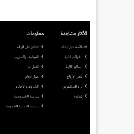
الأكثر مشاهدة
معلومات
ر
قائمة كبار الملاك
الاعلان على الموقع
القوائم المالية
التوظيف والتدريب
النتائج المالية
اتصل بنا
مكرر الأرباح
حول ارقام
آراء المستثمرين
الشروط والأحكام
المفكرة
سياسة الخصوصية
سياسة الروابط الخارجية