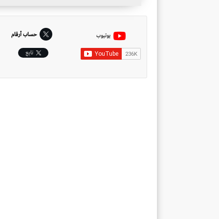
حساب أرقام
يوتيوب
تابِع