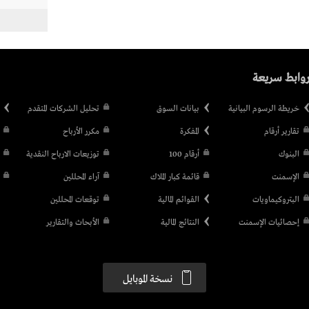
وابط سريعة
خريطة الرسوم البيانية
بيانات السوق
تحليل الشركات المتقدم
تقارير أرقام
المفكرة
مكرر الأرباح
البنوك
أرقام 100
توزيعات الارباح النقدية
الإسمنت
قائمة كبار الملاك
آراء المحللين
البتروكيماويات
القوائم المالية
توقعات المحللين
إحصائيات الإسمنت
النتائج المالية
الأبحاث والتقارير
نسخة الموبايل