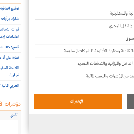
توقيع اتفاقية 
ية والمستقبلية
شارك برأيك: م
 والنقل البحري
اعتداءات إرها
لسوق
تاسي: 105 شركات أعلنت نتائج النصف الأول 2026 الأسبوع الماضي
 والثانوية وحقوق الأولوية للشركات المساهمة
نظرة على أداء
الدخل والميزانية والتدفقات النقدية
اللائحة التنف
تجارية
يد من المؤشرات والنسب المالية
العربي المالية
الإشتراك
مؤشرات الأ
تاسي