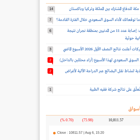
مكة للدفاع المشترك بين المملكة وتركيا وباكستان
14
ا توقعاتك لأداء السوق السعودي خلال الفترة القادمة؟
7
قوات التحالف: إصابة عدد 11 من المدنيين بمنطقة نجران نتيجة
6
بية حوثية
3
 السوق السعودي لهذا الأسبوع (آراء محللين بالداخل)
2
يذية لنشاط نقل البضائع عبر الدراجة الآلية لأغراض
2
 تُعلّق على نتائج شركة فقيه الطبية
1
سواق
(0.70 %)
(75.98)
10,811.57
Close : 10811.57 | Aug 6, 15:20