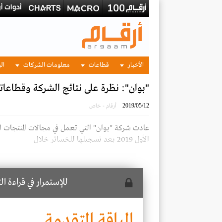
الأخبار
قطاعات
معلومات الشركات
الب
"بوان": نظرة على نتائج الشركة وقطاعاتها 
2019/05/12
أرقام - خاص
عادت شركة "بوان" التي تعمل في مجالات المنتجات ال
الأول 2019 بعد تسجيلها للخسائر خلال
للإستمرار في قراءة ا
الباقة المتقدمة