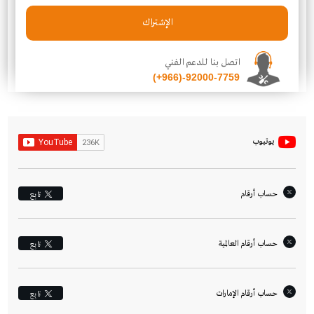
الإشتراك
اتصل بنا للدعم الفني
(+966)-92000-7759
يوتيوب
حساب أرقام
تابِع
حساب أرقام العالمية
تابِع
حساب أرقام الإمارات‎
تابِع