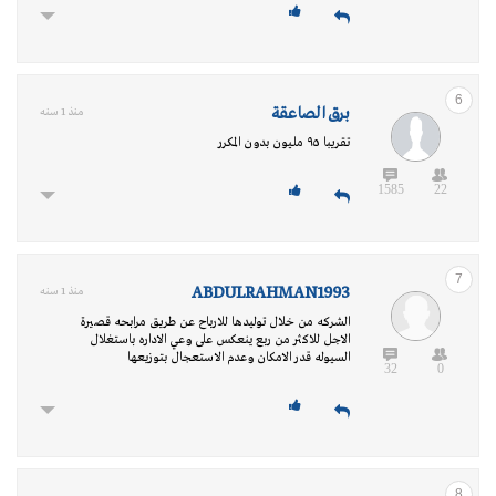
6
برق الصاعقة
منذ 1 سنه
تقريبا ٩٥ مليون بدون المكرر
1585
22
7
ABDULRAHMAN1993
منذ 1 سنه
الشركه من خلال توليدها للارباح عن طريق مرابحه قصيرة
الاجل للاكثر من ربع ينعكس على وعي الاداره باستغلال
السيوله قدر الامكان وعدم الاستعجال بتوزيعها
32
0
8