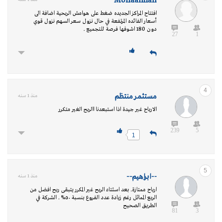
Mohaalman
افتتاح المراكز الجديده ضغط على هوامش الربحية اضافة الى
أسعار الفائده المرتفعة في حال نزول سعر السهم نزول قوي
دون 180 اشوفها فرصة للتجميع .
27
1
4
مستثمر منتظم
منذ 1 سنه
الارباح غير جيدة اذا استبعدنا االربح الغير متكرر
239
5
1
5
--ابراهيم--
منذ 1 سنه
ارباح ممتازة. بعد اسثتاء الربح غير المكرر يتبقى ربح افضل من
الربع المماثل رغم زيادة عدد الفروع بنسبة ٥٠% . الشركة في
الطريق الصحيح
81
3