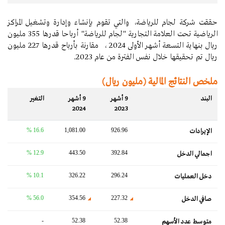
حققت شركة لجام للرياضة، والتي تقوم بإنشاء وإدارة وتشغيل المراكز
الرياضية تحت العلامة التجارية‎ "لجام للرياضة" أرباحا قدرها 355 مليون
ريال بنهاية التسعة أشهر الأولى 2024 ، مقارنة بأرباح قدرها 227 مليون
ريال تم تحقيقها خلال نفس الفترة من عام 2023.
ملخص النتائج المالية (مليون ريال)
البند
9 أشهر
9 أشهر
التغير‬
2024
2023
16.6 %
1,081.00
926.96
الإيرادات
12.9 %
443.50
392.84
اجمالي الدخل
10.1 %
326.22
296.24
دخل العمليات
56.0 %
354.56
227.32
صافي الدخل
-
52.38
52.38
متوسط ​​عدد الأسهم