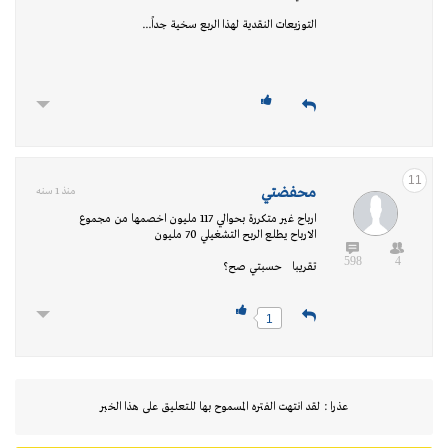
التوزيعات النقدية لهذا الربع سخية جداً...
11
محفضتي
منذ 1 سنه
ارباح غير متكررة بحوالي 117 مليون اخصمها من مجموع
الارباح يطلع الربح التشغيلي 70 مليون
598
4
تقريبا حسبتي صح؟
1
عذرا : لقد انتهت الفتره المسموح بها للتعليق على هذا الخبر