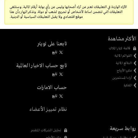
الآراء الواردة في التعليقات تعبر عن آراء أصحابها وليس عن رأي بوابة أرقام المالية. وستلغى
التعليقات التي تتضمن اساءة لأشخاص أو تجريح لشعب أو دولة. ونذكر الزوار بأن هذا
موقع اقتصادي ولا يقبل التعليقات السياسية أو الدينية.
الأكثر مشاهدة
تابعنا على تويتر
قائمة كبار الملاك
تابِع
القوائم المالية
النتائج المالية
تابع حساب الاخبار العالمية
مكرر الأرباح
تابِع
آراء المستثمرين
المفكرة
حساب الامارات
تابِع
نظام تمييز الأعضاء
روابط سريعة
تحليل الشركات المتقدم
مكرر الأرباح