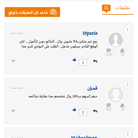
تعليقات
11
شاهد كل التعليقات بالموقع
1
19paris
منذ 1 سنه
ربح غير متكرر بـ93 مليون ريال.. النتائج دون المأمول... لكن
اتوقع القادم سيكون مذهل.. الطلب على النوادي كبير جدا
1139
20
1
2
قمران
منذ 1 سنه
سعر السهم ب205 ريال متضخم جدا مقارنة بنتائجه
852
18
2
3
منذ 1 سنه