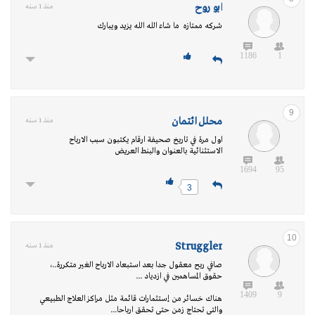
ابو روح
منذ 1 سنه
شركه ممتازه ما شاء الله الله يزيد ويبارك
1186
1
9
محلل ائتمان
منذ 1 سنه
اول مرة في تاريخ صحيفة ارقام يكتبون سبب الارباح
الاستثنائية بالعنوان والبنط العريض
1694
95
3
10
Struggler
منذ 1 سنه
صافي ربح معقول جدا بعد استبعاد الارباح الغير متكررة..،
حقوق المساهمين في ازدياد ...
1409
9
هناك خسائر من إستثمارات قائمة مثل مراكز العلاج الطبيعي
والتي تحتاج زمن حتى تحقق ارباحا...