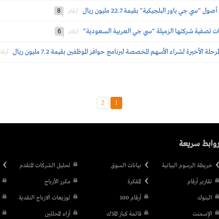
سي جي باور البلجيكية" بقيمة 22.7 مليون ريال
8
أرقام
ءات تصفية شركتها الزميلة "سي جي العربية السعودية"
6
أرقام
ة الأخيرة لشراء الأسهم المخصصة لبرنامج حوافز الموظفين بقيمة 7.2 مليون ريال
أرقام
2
1
وابط سريعة
خريطة الرسوم البيانية
بيانات السوق
تحليل الشركات المتقدم
تقارير أرقام
المفكرة
مكرر الأرباح
البنوك
أرقام 100
توزيعات الارباح النقدية
الإسمنت
قائمة كبار الملاك
آراء المحللين