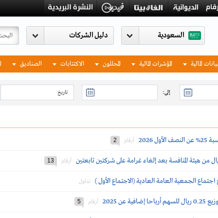
السعودية
يانات المالية
المؤشرات المالية
المحللون
الاكتتابات
الصناديق
ا
إلى:
ل 2026
2
أرقام
13
أرقام
اجتماع الجمعية العامة العادية (الاجتماع الأول )
تداول
 عن 2025
5
أرقام