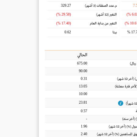
329.27
7.
م.عدد الصفقات
(3 أشهر)
(29.58 %)
التغير
(12 أشهر)
(17.40 %)
التغير من بداية العام
0.62
17.7
بيتا
الحالي
675.00
ريال
)
90.00
0.31
) (آخر 12 شهر)
13.05
(لأخر فترة معلنة)
10.00
23.81
0.57
-
 (أخر سنه)
1.96
أصول
(%) (أخر 12 شهر)
2.40
ق المساهمين
(%) (أخر 12 شهر)