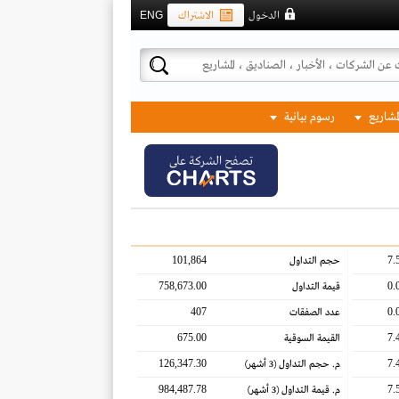
الدخول
الاشتراك
ENG
لمشاريع
رسوم بيانية
تصفح الشركة على
101,864
7.
حجم التداول
758,673.00
0.
قيمة التداول
407
0.
عدد الصفقات
675.00
7.
القيمة السوقية
126,347.30
7.
م. حجم التداول
(3 أشهر)
984,487.78
7.
م. قيمة التداول
(3 أشهر)