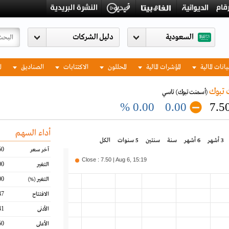
السعودية
يانات المالية
المؤشرات المالية
المحللون
الاكتتابات
الصناديق
ا
 تبوك
(أسمنت تبوك)
تاسي
0.00 %
0.00
7.5
أداء السهم
3 أشهر
6 أشهر
سنة
سنتين
5 سنوات
الكل
50
آخر سعر
Close : 7.50 | Aug 6, 15:19
00
التغير
00
التغير
(%)
47
الافتتاح
41
الأدنى
50
الأعلى