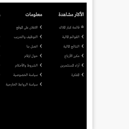
الأكثر مشاهدة
معلومات
ر
قائمة كبار الملاك
الاعلان على الموقع
القوائم المالية
التوظيف والتدريب
النتائج المالية
اتصل بنا
مكرر الأرباح
حول ارقام
آراء المستثمرين
الشروط والأحكام
المفكرة
سياسة الخصوصية
سياسة الروابط الخارجية