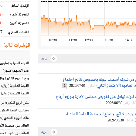
50
الإغلاق السابق
(6.02 %)
التغير
(3 أشهر)
(10.61 %)
التغير
(6 أشهر)
7 %
التذبذب السنوي
10:30
11:30
12:30
13:30
14:30
المؤشرات المالية
المزيد
القيمة السوقية
(مليون
عدد الأسهم
(مليون)
ربح السهم المتكرر
(
ريال
 من شركة أسمنت تبوك بخصوص نتائج اجتماع
العادية (الاجتماع الثاني)
2026/07/01
تداول
1
القيمة الدفترية
(
ريال
) 
القيمة الاسمية
(
ريال
)
بوك توافق على تفويض مجلس الإدارة بتوزيع أرباح
2026/06/30
مكرر الربح المتكرر (آخر 12 شهراً)
أرقام
مضاعف القيمة الدفترية
ن عن نتائج اجتماع الجمعية العامة العادية
عائد التوزيع النقدي
(%)
2026/06/30
تداول
العائد على متوسط ال
المزيد
العائد على متوسط حقو