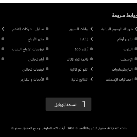
وابط سريعة
خريطة الرسوم البيانية
بيانات السوق
تحليل الشركات المتقدم
تقارير أرقام
المفكرة
مكرر الأرباح
البنوك
أرقام 100
توزيعات الارباح النقدية
الإسمنت
قائمة كبار الملاك
آراء المحللين
البتروكيماويات
القوائم المالية
توقعات المحللين
إحصائيات الإسمنت
النتائج المالية
الأبحاث والتقارير
نسخة الموبايل
Argaam.com حقوق النشر والتأليف © 2026، أرقام الاستثمارية , جميع الحقوق محفوظة