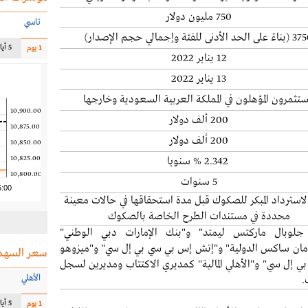
750 مليون دولار
تاسي
لى الحد الأدنى للفئة وإجمالي حجم الإصدار)
5 أيام
1 يوم
12 يناير 2022
13 يناير 2022
مستثمرون المؤهلون في المملكة العربية السعودية وخارجها
10,900.00
200 ألف دولار
10,875.00
200 ألف دولار
10,850.00
10,825.00
2.342 % سنويا
10,800.00
5 سنوات
5:00
لاسترداد المبكر للصكوك قبل مدة استحقاقها في حالات معينة
محددة في مستندات الطرح الخاصة بالصكوك
جلوبال ماركتس ليمتد" و"بنك الإمارات دبي الوطني"
ان ساكس الدولية" و"إتش إس بي سي بي إل سي" و"ميزوهو
سعر السهم
 بي إل سي" و"الأهلي المالية" كمديري الاكتتاب ومديرين لسجل
الأهلي
.
5 أيام
1 يوم