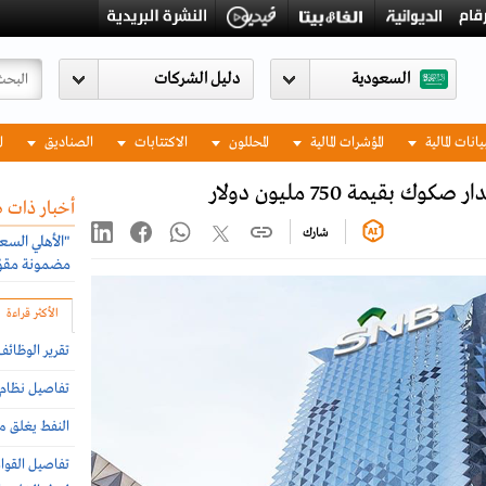
السعودية
يانات المالية
المؤشرات المالية
المحللون
الاكتتابات
الصناديق
ا
قيمة 750 مليون دولار
أخبار ذات 
شارك
"الأهلي السع
مضمونة مقوّم
الأكثر قراءة
تقرير الوظائ
تفاصيل نظام إ
النفط يغلق مر
تفاصيل القواع