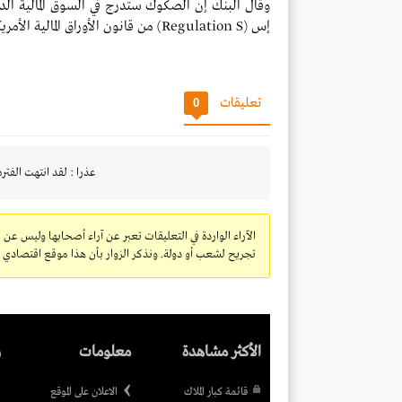
وقال البنك إن الصكوك ستُدرج في السوق المالية الد
إس (
Regulation S
) من قانون الأوراق المالية الأمر
تعليقات
0
عذرا : لقد انتهت الفتره
الآراء الواردة في التعليقات تعبر عن آراء أصحابها وليس عن 
تجريح لشعب أو دولة. ونذكر الزوار بأن هذا موقع اقتصادي ولا
الأكثر مشاهدة
معلومات
ر
قائمة كبار الملاك
الاعلان على الموقع