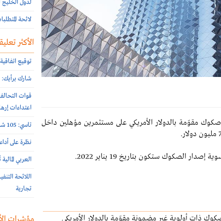
لدول الخليج ا
لائحة المتطلب
الأكثر تعليقا
توقيع اتفاقية 
شارك برأيك: م
اعتداءات إرها
صكوك مقوّمة بالدولار الأمريكي على مستثمرين مؤهلين داخل
تاسي: 105 شركات أعلنت نتائج النصف الأول 2026 الأسبوع الماضي
نظرة على أداء
صدار الصكوك ستكون بتاريخ 19 يناير 2022.
العربي المالية
اللائحة التنف
تجارية
كوك ذات أولوية غير مضمونة مقوّمة بالدولار الأمريكي
مؤشرات الأ