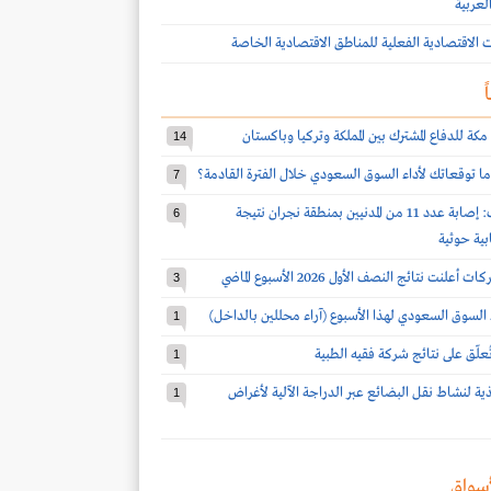
لعربية
ات الاقتصادية الفعلية للمناطق الاقتصادية الخاصة
ً
مكة للدفاع المشترك بين المملكة وتركيا وباكستان
14
ا توقعاتك لأداء السوق السعودي خلال الفترة القادمة؟
7
قوات التحالف: إصابة عدد 11 من المدنيين بمنطقة نجران نتيجة
6
بية حوثية
3
 السوق السعودي لهذا الأسبوع (آراء محللين بالداخل)
1
 تُعلّق على نتائج شركة فقيه الطبية
1
يذية لنشاط نقل البضائع عبر الدراجة الآلية لأغراض
1
سواق